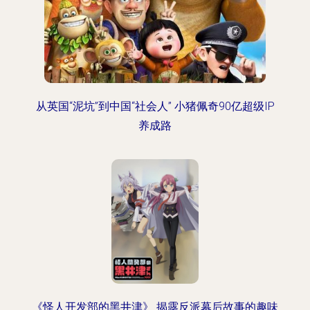
从英国“泥坑”到中国“社会人” 小猪佩奇90亿超级IP
养成路
《怪人开发部的黑井津》 揭露反派幕后故事的趣味