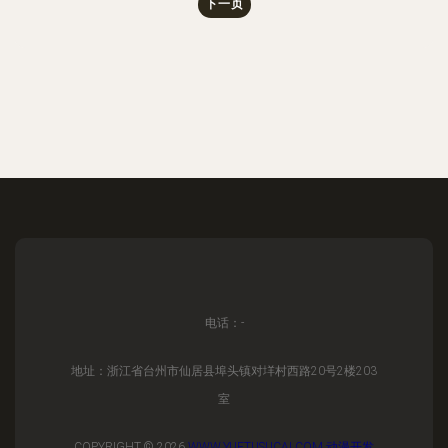
下一页
电话：-
地址：浙江省台州市仙居县埠头镇对垟村西路20号2楼203
室
COPYRIGHT © 2026
WWW.YUETUSUCAI.COM
动漫开发