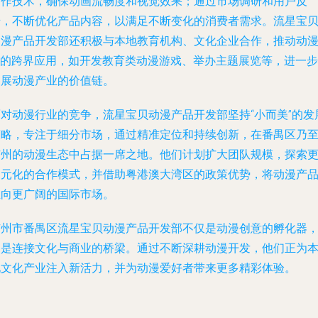
制作技术，确保动画流畅度和视觉效果；通过市场调研和用户反
馈，不断优化产品内容，以满足不断变化的消费者需求。流星宝
动漫产品开发部还积极与本地教育机构、文化企业合作，推动动
IP的跨界应用，如开发教育类动漫游戏、举办主题展览等，进一步
拓展动漫产业的价值链。
面对动漫行业的竞争，流星宝贝动漫产品开发部坚持“小而美”的发
策略，专注于细分市场，通过精准定位和持续创新，在番禺区乃
广州的动漫生态中占据一席之地。他们计划扩大团队规模，探索
多元化的合作模式，并借助粤港澳大湾区的政策优势，将动漫产
推向更广阔的国际市场。
广州市番禺区流星宝贝动漫产品开发部不仅是动漫创意的孵化器
更是连接文化与商业的桥梁。通过不断深耕动漫开发，他们正为
地文化产业注入新活力，并为动漫爱好者带来更多精彩体验。