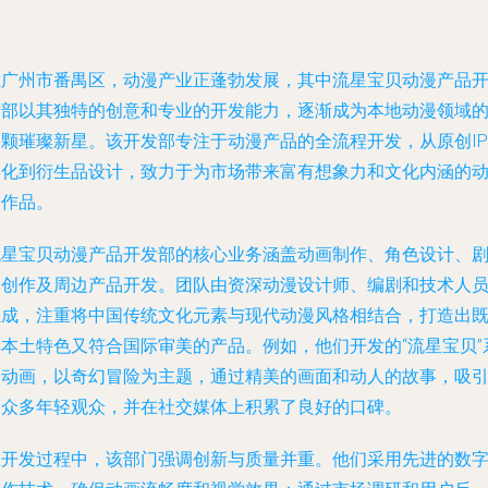
在广州市番禺区，动漫产业正蓬勃发展，其中流星宝贝动漫产品
发部以其独特的创意和专业的开发能力，逐渐成为本地动漫领域
一颗璀璨新星。该开发部专注于动漫产品的全流程开发，从原创IP
孵化到衍生品设计，致力于为市场带来富有想象力和文化内涵的
漫作品。
流星宝贝动漫产品开发部的核心业务涵盖动画制作、角色设计、
本创作及周边产品开发。团队由资深动漫设计师、编剧和技术人
组成，注重将中国传统文化元素与现代动漫风格相结合，打造出
具本土特色又符合国际审美的产品。例如，他们开发的“流星宝贝”
列动画，以奇幻冒险为主题，通过精美的画面和动人的故事，吸
了众多年轻观众，并在社交媒体上积累了良好的口碑。
在开发过程中，该部门强调创新与质量并重。他们采用先进的数