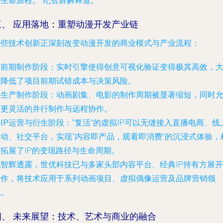
新生命旅程。”纪智辉解释道。
三、 应用落地：重塑动漫开发产业链
这些技术创新正深刻改变动漫开发的商业模式与产业流程：
.
前期制作阶段
：实时引擎使得创意可视化验证变得极其高效，
幅降低了项目前期试错成本与决策风险。
.
生产制作阶段
：动画剧集、电影的制作周期被显著缩短，同时
许更灵活的并行制作与远程协作。
.
IP运营与衍生阶段
：“复活”的虚拟IP可以无缝接入直播电商、线
活动、社交平台，实现“内容即产品，观看即消费”的沉浸式体验，
拓展了IP的变现路径与生命周期。
纪智辉透露，世优科技已与多家头部内容平台、经典IP持有方展开
合作，将技术应用于系列动画项目、虚拟偶像运营及品牌营销领
域。
四、 未来展望：技术、艺术与商业的融合