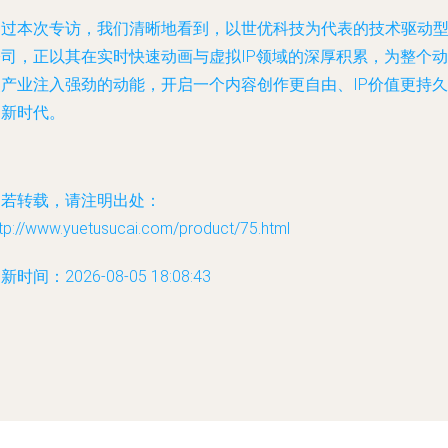
通过本次专访，我们清晰地看到，以世优科技为代表的技术驱动
公司，正以其在实时快速动画与虚拟IP领域的深厚积累，为整个动
漫产业注入强劲的动能，开启一个内容创作更自由、IP价值更持久
的新时代。
如若转载，请注明出处：
tp://www.yuetusucai.com/product/75.html
新时间：2026-08-05 18:08:43