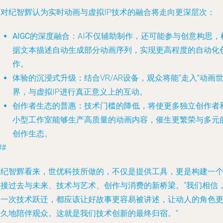
面对纪智辉认为实时动画与虚拟IP技术的融合将走向更深层次：
AIGC的深度融合
：AI不仅辅助制作，还可能参与创意构思，
据文本描述自动生成部分动画序列，实现更高程度的自动化
作。
体验的沉浸式升级
：结合VR/AR设备，观众将能“走入”动画
界，与虚拟IP进行真正意义上的互动。
创作者生态的普惠
：技术门槛的降低，将使更多独立创作者
小型工作室能够生产高质量的动画内容，催生更繁荣与多元
创作生态。
##
在纪智辉看来，世优科技所做的，不仅是提供工具，更是构建一
连接过去与未来、技术与艺术、创作与消费的新桥梁。“我们相信
每一次技术跃迁，都应该让好故事更容易被讲述，让动人的角色
长久地陪伴观众。这就是我们技术创新的最终归宿。”