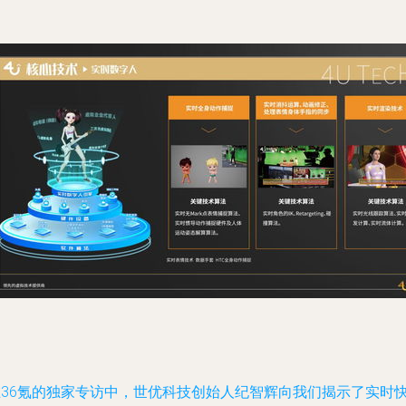
在36氪的独家专访中，世优科技创始人纪智辉向我们揭示了实时