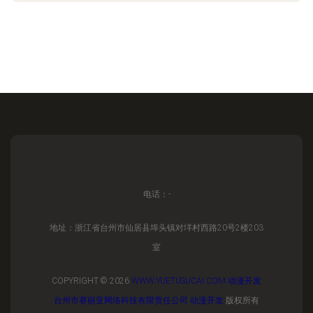
电话：-
地址：浙江省台州市仙居县埠头镇对垟村西路20号2楼203
室
COPYRIGHT © 2026
WWW.YUETUSUCAI.COM
动漫开发
台州市赛丽亚网络科技有限责任公司
动漫开发
版权所有