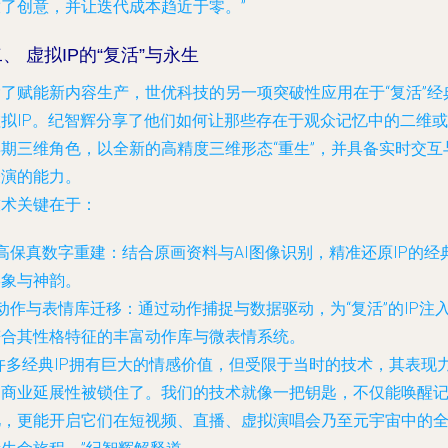
放了创意，并让迭代成本趋近于零。”
、 虚拟IP的“复活”与永生
除了赋能新内容生产，世优科技的另一项突破性应用在于“复活”经
虚拟IP。纪智辉分享了他们如何让那些存在于观众记忆中的二维或
早期三维角色，以全新的高精度三维形态“重生”，并具备实时交互
表演的能力。
技术关键在于：
高保真数字重建
：结合原画资料与AI图像识别，精准还原IP的经
形象与神韵。
动作与表情库迁移
：通过动作捕捉与数据驱动，为“复活”的IP注
符合其性格特征的丰富动作库与微表情系统。
“许多经典IP拥有巨大的情感价值，但受限于当时的技术，其表现
和商业延展性被锁住了。我们的技术就像一把钥匙，不仅能唤醒
忆，更能开启它们在短视频、直播、虚拟演唱会乃至元宇宙中的