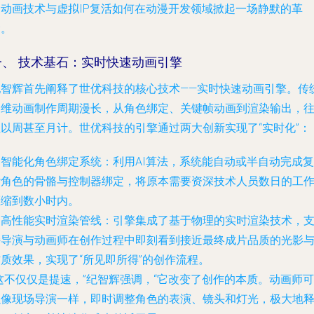
速动画技术与虚拟IP复活如何在动漫开发领域掀起一场静默的革
命。
一、 技术基石：实时快速动画引擎
纪智辉首先阐释了世优科技的核心技术——实时快速动画引擎。传
三维动画制作周期漫长，从角色绑定、关键帧动画到渲染输出，
往以周甚至月计。世优科技的引擎通过两大创新实现了“实时化”：
.
智能化角色绑定系统
：利用AI算法，系统能自动或半自动完成复
杂角色的骨骼与控制器绑定，将原本需要资深技术人员数日的工
压缩到数小时内。
.
高性能实时渲染管线
：引擎集成了基于物理的实时渲染技术，
持导演与动画师在创作过程中即刻看到接近最终成片品质的光影
质效果，实现了“所见即所得”的创作流程。
这不仅仅是提速，”纪智辉强调，“它改变了创作的本质。动画师可
以像现场导演一样，即时调整角色的表演、镜头和灯光，极大地