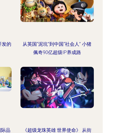
开发的
从英国“泥坑”到中国“社会人” 小猪
佩奇90亿超级IP养成路
国际品
《超级龙珠英雄 世界使命》 从街