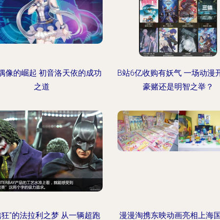
偶像的崛起 初音洛天依的成功
B站6亿收购有妖气 一场动漫
之道
豪赌还是明智之举？
信狂”的法拉利之梦 从一辆超跑
漫漫淘携东映动画亮相上海