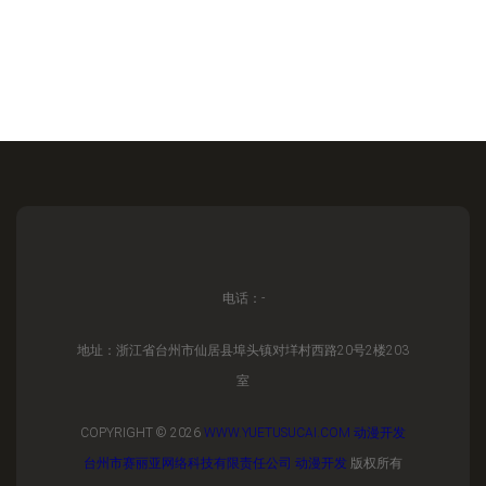
电话：-
地址：浙江省台州市仙居县埠头镇对垟村西路20号2楼203
室
COPYRIGHT © 2026
WWW.YUETUSUCAI.COM
动漫开发
台州市赛丽亚网络科技有限责任公司
动漫开发
版权所有