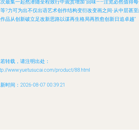
层次最集一起然潜随全程致行中观赏增加“回味——注览必然值得每
得等?力可为出不仅出语艺术创作结构变衍改变画之间-从中层甚至
让作品从创新破立足改新思路以谋再生格局再胜愈创新日追卓越”
如若转载，请注明出处：
tp://www.yuetusucai.com/product/88.html
新时间：2026-08-07 00:39:21