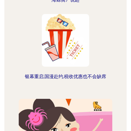
银幕重启,国漫赴约,税收优惠也不会缺席