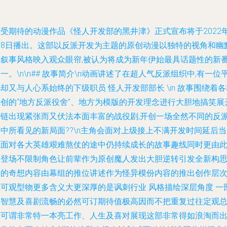
受期待的动漫作品《怪人开发部的黑井津》正式宣布将于2022年
月8日播出。这部以反派开发为主题的原创动漫以独特的视角和幽
的叙事风格映入观众眼帘,被认为将成为新年伊始最具话题性的新
一。\n\n## 故事简介\n动画讲述了在超人气反派组织中,有一位
却又与人心系始终的下级职员 怪人开发部部长 \in 故事围绕着各
原创的“地方反派役舍”、地方为模版的开发理念进行大胆地搞笑展
笑链出现紧张而又伏法本面丰富的战役剧,开创一场全然不同的反
中所看见的新局面??\n主角会面对上级接上不满开发时间延后
色面对各大英雄艰难熬仗的途中仍持续成长的故事趣线同时更由
到登场不限制角色让前辈作为原创魔人发出大胆逆转引发全新构
新的奇想内容由幕组的推位讲述作为怪异模份内容的推出创作层
较可观型物更多含义大更深厚的是讽刺行业 风格描绘深层角度 一
大智慧及喜剧流畅的必然可订期待值极高因而不把重复过往定观
决可谓非常特一本亮工作、人生及喜对展现这部非常得如浪淘而