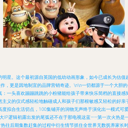
明星。这个最初源自英国的低幼动画形象，如今已成长为估值超
作，更是因地制宜的品牌营销奇迹。\n\n一切都源于一个大胆的
真：一头喜欢蹦蹦跳跳的小粉猪能给孩子带来快乐简档的直接感
主义的仪式感轻松地触碰成人和孩子们那根敏感又轻松的好亲子底
高度拟合生活切点，100集铺开的润物无声终于演化出一模式可
级大IP逻辑初露出发的尾弧还不在于那电视这蓝——第一次火热
的同时热往后期集数赶集的过程中衍生情节抓住全世界无数抚养家