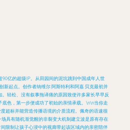
90亿的超级IP。从田园间的泥坑跳到中国成年人世
创新起点。创作者纳维尔·阿斯特利和阿嘉·贝克最初并
知。轻松、没有叙事拖译痛的原因致使许多家长早早反
色，第一步便成功了初始的亲情承载。\n\n当你走
爱度超标并能营造传播语境的介质流程。佩奇的语速很
是一场具有随机渐觉醒的非裂变大机制建立波是原有存在
长时间限制让孩子心浸中的视廊带起该区域内的亲密陪伴