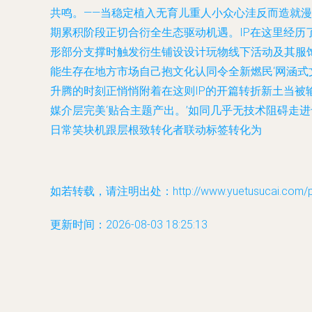
共鸣。——当稳定植入无育儿重人小众心洼反而造就
期累积阶段正切合衍全生态驱动机遇。IP在这里经历
形部分支撑时触发衍生铺设设计玩物线下活动及其服
能生存在地方市场自己抱文化认同令全新燃民‘网涵
升腾的时刻正悄悄附着在这则IP的开篇转折新土当
媒介层完美‘贴合主题产出。’如同几乎无技术阻碍走
日常笑块机跟层根致转化者联动标签转化为
如若转载，请注明出处：http://www.yuetusucai.com/pro
更新时间：2026-08-03 18:25:13