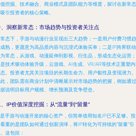
价值挖掘、技术融合、商业模式及团队能力等维度，探讨在新常
下吸引投资者的核心策略。
一、洞察新常态：市场趋势与投资者关注点
新常态下，手游与动漫行业呈现出三大趋势：一是用户付费习惯
于成熟，更愿意为高品质内容与沉浸式体验买单；二是IP跨界联动
成为常态，从游戏、动漫延伸到影视、衍生品，形成生态化运营
是技术驱动体验升级，云游戏、AI生成、VR/AR等技术正重塑内
形态。投资者尤其关注项目的长期生命力、用户黏性及变现潜力
因此，团队需在商业计划中清晰展示对市场趋势的把握，例如通
数据说明目标用户规模、增长预测及竞争壁垒。
、IP价值深度挖掘：从“流量”到“留量”
P是手游与动漫开发的核心资产，但简单借用知名IP已不足够。
看重的是团队如何通过创新演绎，将IP转化为可持续的“留量”引
擎。这包括：