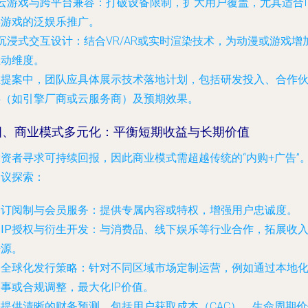
云游戏与跨平台兼容
：打破设备限制，扩大用户覆盖，尤其适合I
类游戏的泛娱乐推广。
沉浸式交互设计
：结合VR/AR或实时渲染技术，为动漫或游戏增
互动维度。
在提案中，团队应具体展示技术落地计划，包括研发投入、合作
伴（如引擎厂商或云服务商）及预期效果。
四、商业模式多元化：平衡短期收益与长期价值
投资者寻求可持续回报，因此商业模式需超越传统的“内购+广告”
建议探索：
.
订阅制与会员服务
：提供专属内容或特权，增强用户忠诚度。
.
IP授权与衍生开发
：与消费品、线下娱乐等行业合作，拓展收
来源。
.
全球化发行策略
：针对不同区域市场定制运营，例如通过本地
事或合规调整，最大化IP价值。
需提供清晰的财务预测，包括用户获取成本（CAC）、生命周期价