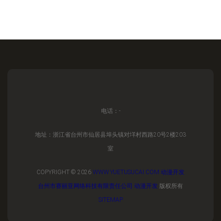
电话：-
地址：浙江省台州市仙居县埠头镇对垟村西路20号2楼203
室
COPYRIGHT © 2026
WWW.YUETUSUCAI.COM
动漫开发
台州市赛丽亚网络科技有限责任公司
动漫开发
版权所有
SITEMAP