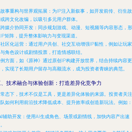
.
故事重构与世界观拓展
：为IP注入新叙事，如开发前传、衍生故
事或跨文化改编，以吸引多元用户群体。
.
跨媒介协同开发
：同步规划游戏、动漫、短视频等内容形态，
成IP矩阵，提升整体影响力与变现渠道。
.
社区化运营
：通过用户共创、社交互动增强IP黏性，例如让玩家
参与角色设计或剧情投票，打造情感联结。
案例方面，如《原神》通过原创IP构建开放世界，结合持续内容更
新，实现了长期用户留存与高额流水，成为投资者青睐的典范。
三、技术融合与体验创新：打造差异化竞争力
新常态下，技术不仅是工具，更是差异化体验的来源。投资者关
团队如何利用前沿技术降低成本、提升效率或创造新玩法。例如
AI辅助开发
：使用AI生成角色、场景或剧情线，加快内容产出速
度。