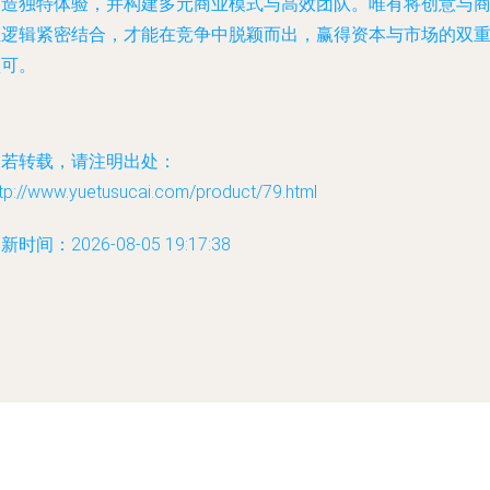
打造独特体验，并构建多元商业模式与高效团队。唯有将创意与
业逻辑紧密结合，才能在竞争中脱颖而出，赢得资本与市场的双
认可。
如若转载，请注明出处：
tp://www.yuetusucai.com/product/79.html
新时间：2026-08-05 19:17:38