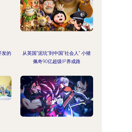
开发的
从英国“泥坑”到中国“社会人” 小猪
佩奇90亿超级IP养成路