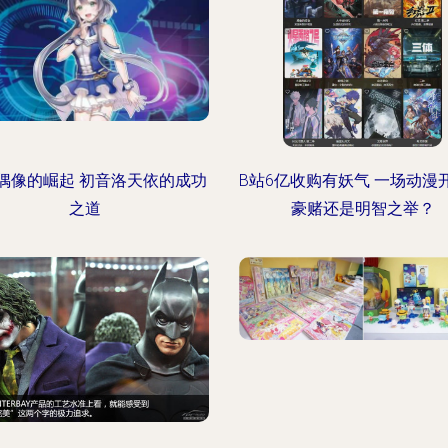
偶像的崛起 初音洛天依的成功
B站6亿收购有妖气 一场动漫
之道
豪赌还是明智之举？