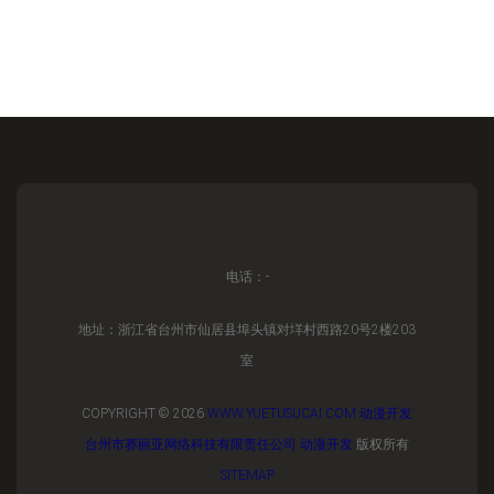
电话：-
地址：浙江省台州市仙居县埠头镇对垟村西路20号2楼203
室
COPYRIGHT © 2026
WWW.YUETUSUCAI.COM
动漫开发
台州市赛丽亚网络科技有限责任公司
动漫开发
版权所有
SITEMAP