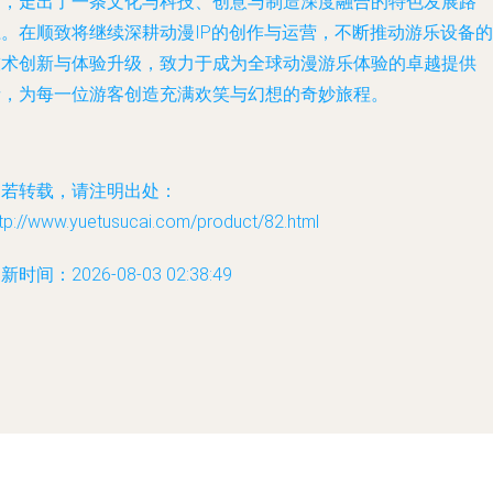
石，走出了一条文化与科技、创意与制造深度融合的特色发展路
径。在顺致将继续深耕动漫IP的创作与运营，不断推动游乐设备的
技术创新与体验升级，致力于成为全球动漫游乐体验的卓越提供
者，为每一位游客创造充满欢笑与幻想的奇妙旅程。
如若转载，请注明出处：
tp://www.yuetusucai.com/product/82.html
新时间：2026-08-03 02:38:49