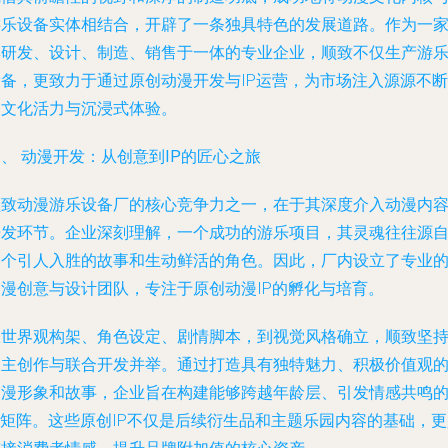
游乐设备实体相结合，开辟了一条独具特色的发展道路。作为一
集研发、设计、制造、销售于一体的专业企业，顺致不仅生产游
设备，更致力于通过原创动漫开发与IP运营，为市场注入源源不断
的文化活力与沉浸式体验。
、 动漫开发：从创意到IP的匠心之旅
顺致动漫游乐设备厂的核心竞争力之一，在于其深度介入动漫内
开发环节。企业深刻理解，一个成功的游乐项目，其灵魂往往源
一个引人入胜的故事和生动鲜活的角色。因此，厂内设立了专业
动漫创意与设计团队，专注于原创动漫IP的孵化与培育。
从世界观构架、角色设定、剧情脚本，到视觉风格确立，顺致坚
自主创作与联合开发并举。通过打造具有独特魅力、积极价值观
动漫形象和故事，企业旨在构建能够跨越年龄层、引发情感共鸣
P矩阵。这些原创IP不仅是后续衍生品和主题乐园内容的基础，