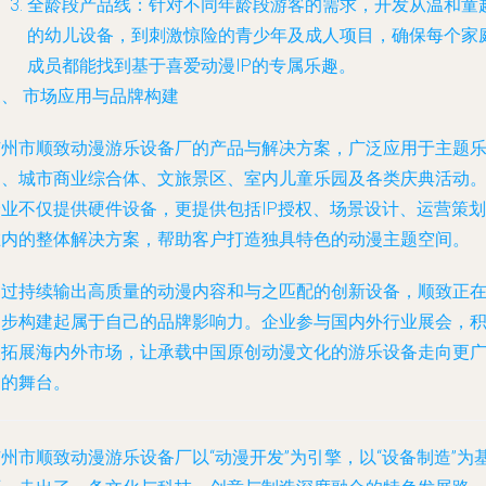
全龄段产品线
：针对不同年龄段游客的需求，开发从温和童
的幼儿设备，到刺激惊险的青少年及成人项目，确保每个家
成员都能找到基于喜爱动漫IP的专属乐趣。
、 市场应用与品牌构建
广州市顺致动漫游乐设备厂的产品与解决方案，广泛应用于主题
园、城市商业综合体、文旅景区、室内儿童乐园及各类庆典活动
企业不仅提供硬件设备，更提供包括IP授权、场景设计、运营策划
在内的整体解决方案，帮助客户打造独具特色的动漫主题空间。
通过持续输出高质量的动漫内容和与之匹配的创新设备，顺致正
逐步构建起属于自己的品牌影响力。企业参与国内外行业展会，
极拓展海内外市场，让承载中国原创动漫文化的游乐设备走向更
阔的舞台。
州市顺致动漫游乐设备厂以“动漫开发”为引擎，以“设备制造”为