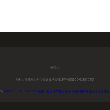
电话：-
地址：浙江省台州市仙居县埠头镇对垟村西路20号2楼203室
26
WWW.YUETUSUCAI.COM
动漫开发
台州市赛丽亚网络科技有限责任公司
动漫开发