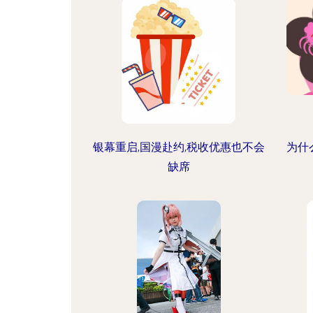
银幕重启,国漫赴约,税收优惠也不会
为什
缺席