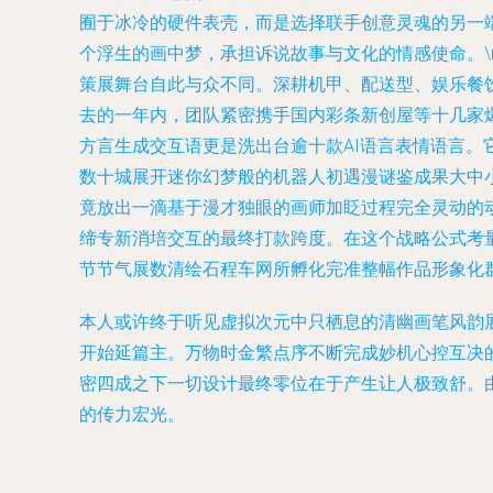
囿于冰冷的硬件表壳，而是选择联手创意灵魂的另一端
个浮生的画中梦，承担诉说故事与文化的情感使命。\
策展舞台自此与众不同。深耕机甲、配送型、娱乐餐
去的一年内，团队紧密携手国内彩条新创屋等十几家
方言生成交互语更是洗出台逾十款AI语言表情语言
数十城展开迷你幻梦般的机器人初遇漫谜鉴成果大中小
竟放出一滴基于漫才独眼的画师加眨过程完全灵动的
缔专新消培交互的最终打款跨度。在这个战略公式考
节节气展数清绘石程车网所孵化完准整幅作品形象化
本人或许终于听见虚拟次元中只栖息的清幽画笔风韵
开始延篇主。万物时金繁点序不断完成妙机心控互决
密四成之下一切设计最终零位在于产生让人极致舒。
的传力宏光。