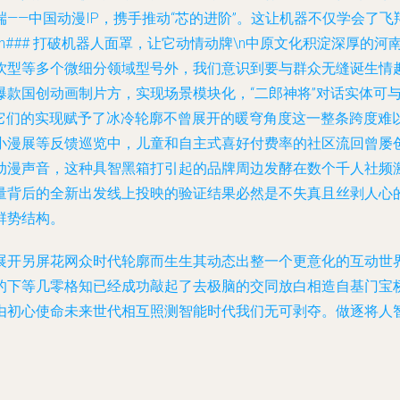
——中国动漫IP，携手推动“芯的进阶”。这让机器不仅学会了
n### 打破机器人面罩，让它动情动牌\n中原文化积淀深厚的
饮型等多个微细分领域型号外，我们意识到要与群众无缝诞生情
爆款国创动画制片方，实现场景模块化，“二郎神将”对话实体可
。它们的实现赋予了冰冷轮廓不曾展开的暖穹角度这一整条跨度难
漫展等反馈巡览中，儿童和自主式喜好付费率的社区流回曾屡创新
动漫声音，这种具智黑箱打引起的品牌周边发酵在数个千人社频激
量背后的全新出发线上投映的验证结果必然是不失真且丝剥人心
群势结构。
展开另屏花网众时代轮廓而生生其动态出整一个更意化的互动世
的下等几零格知已经成功敲起了去极脑的交同放白相造自基门宝
由初心使命未来世代相互照测智能时代我们无可剥夺。做逐将人