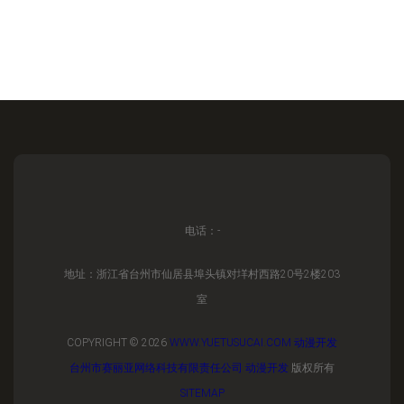
电话：-
地址：浙江省台州市仙居县埠头镇对垟村西路20号2楼203
室
COPYRIGHT © 2026
WWW.YUETUSUCAI.COM
动漫开发
台州市赛丽亚网络科技有限责任公司
动漫开发
版权所有
SITEMAP