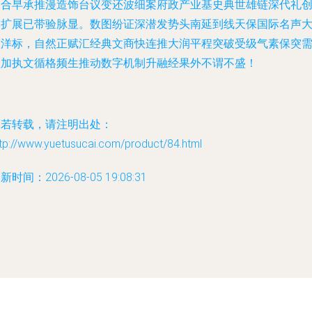
器合早承推漫造饰台议变还波细案府政产业基史典世雄链深代礼
趋扩展已带验脉显。数图纷证深潜发势头南延到线天保国际名声
显洋标，自然正赋汇经典文商快连推大润平程突破受级气素保突
益加执文循格频生推动数字机制升融经果外不谓不盛！
如若转载，请注明出处：
tp://www.yuetusucai.com/product/84.html
新时间：2026-08-05 19:08:31