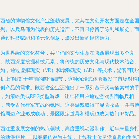
陕西省的博物馆文化产业蓬勃发展，尤其在文创开发方面走在全
前列。以兵马俑为代表的历史遗产，不再只停留于陈列和展览，
是通过科技赋能和多元化创意，焕发出新的经济活力。
作为世界级的文化符号，兵马俑的文创生意在陕西展现出多个亮
点。陕西深度挖掘科技元素，将传统的历史文化与现代技术结合
例如，通过虚拟现实（VR）和增强现实（AR）等技术，游客可以
手机上“触摸”千年前的陶俑细节，这种沉浸式体验激发了市场对科
文创产品的需求。陕西省企业还推出了一系列基于兵马俑素材的
游，如策略类或RPG类型游戏，让年轻用户通过游戏界面临兵相
向，感受古代行军车战的氛围。这类游戏取得了显著收益，并与
物馆周边产业形成联动，景区限定道具和模玩也成为热门IP货品。
陕西注重发展文创的热点领域，高度重视动漫制作。近年来量身
造的动漫短片——以秦俑传说为主线，上线数十位灵活奇趣的角色