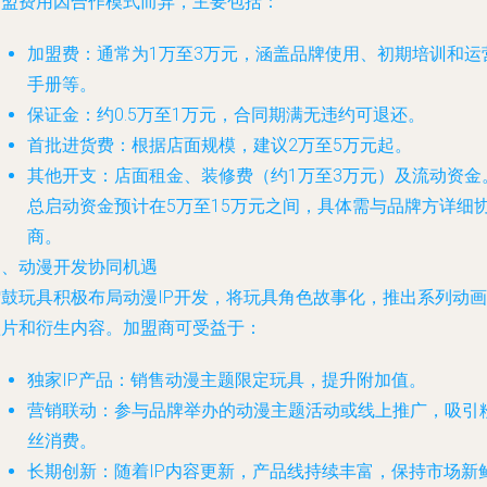
加盟费用因合作模式而异，主要包括：
加盟费：通常为1万至3万元，涵盖品牌使用、初期培训和运
手册等。
保证金：约0.5万至1万元，合同期满无违约可退还。
首批进货费：根据店面规模，建议2万至5万元起。
其他开支：店面租金、装修费（约1万至3万元）及流动资金
总启动资金预计在5万至15万元之间，具体需与品牌方详细
商。
四、动漫开发协同机遇
擂鼓玩具积极布局动漫IP开发，将玩具角色故事化，推出系列动画
短片和衍生内容。加盟商可受益于：
独家IP产品：销售动漫主题限定玩具，提升附加值。
营销联动：参与品牌举办的动漫主题活动或线上推广，吸引
丝消费。
长期创新：随着IP内容更新，产品线持续丰富，保持市场新