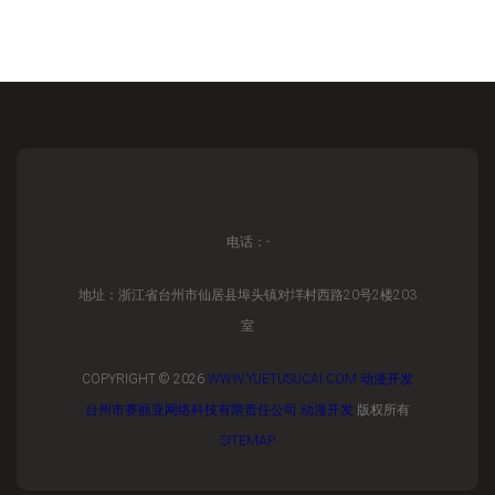
电话：-
地址：浙江省台州市仙居县埠头镇对垟村西路20号2楼203
室
COPYRIGHT © 2026
WWW.YUETUSUCAI.COM
动漫开发
台州市赛丽亚网络科技有限责任公司
动漫开发
版权所有
SITEMAP